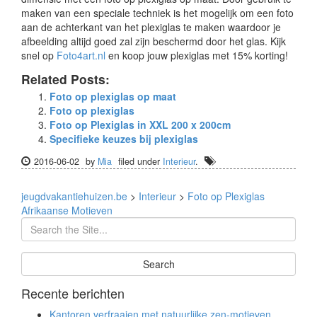
maken van een speciale techniek is het mogelijk om een foto
aan de achterkant van het plexiglas te maken waardoor je
afbeelding altijd goed zal zijn beschermd door het glas. Kijk
snel op
Foto4art.nl
en koop jouw plexiglas met 15% korting!
Related Posts:
Foto op plexiglas op maat
Foto op plexiglas
Foto op Plexiglas in XXL 200 x 200cm
Specifieke keuzes bij plexiglas
2016-06-02
by
Mia
filed under
Interieur
.
jeugdvakantiehuizen.be
>
Interieur
>
Foto op Plexiglas
Afrikaanse Motieven
Recente berichten
Kantoren verfraaien met natuurlijke zen-motieven