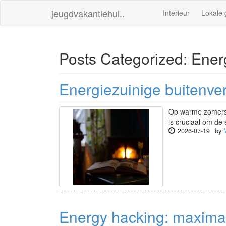
jeugdvakantiehui..
Interieur
Lokale 
Posts Categorized:
Ener
Energiezuinige buitenve
Op warme zomerse 
is cruciaal om de 
2026-07-19
by
Energy hacking: maximal