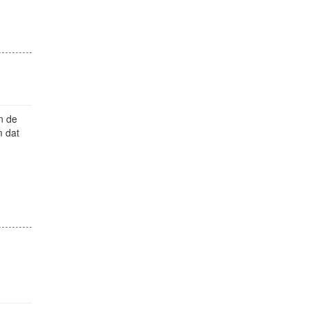
n de
m dat