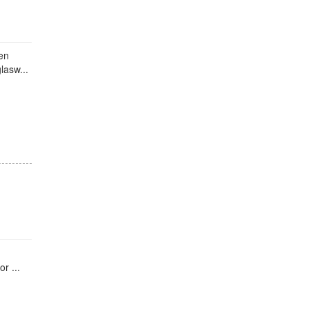
gen
lasw...
r ...