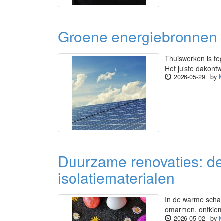
Groene energiebronnen 
Thuiswerken is t
Het juiste dakont
2026-05-29
by
Duurzame renovaties: de
isolatiematerialen
In de warme schad
omarmen, ontkiemt
2026-05-02
by