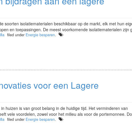
n bijdragen aan een lagere
ende soorten isolatiematerialen beschikbaar op de markt, elk met hun ei
pen en toepassingen. De meest voorkomende isolatiematerialen zijn g
Mia
filed under
Energie besparen
.
novaties voor een Lagere
e in huizen is van groot belang in de huidige tijd. Het verminderen van
eeft vele voordelen, zowel voor het milieu als voor de portemonnee. Doo
Mia
filed under
Energie besparen
.