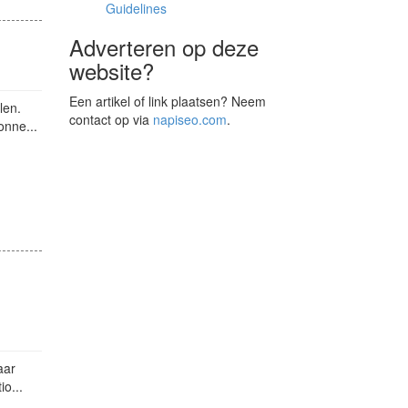
Guidelines
Adverteren op deze
website?
Een artikel of link plaatsen? Neem
len.
contact op via
napiseo.com
.
onne...
aar
io...