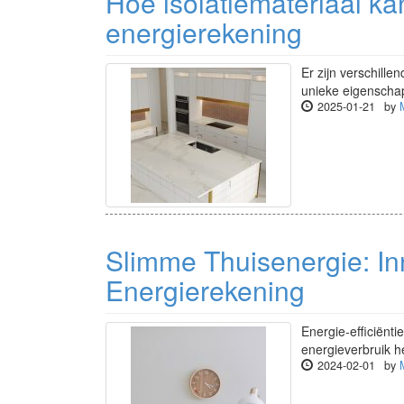
Hoe isolatiemateriaal ka
energierekening
Er zijn verschill
unieke eigenschap
2025-01-21
by
Slimme Thuisenergie: In
Energierekening
Energie-efficiënti
energieverbruik h
2024-02-01
by