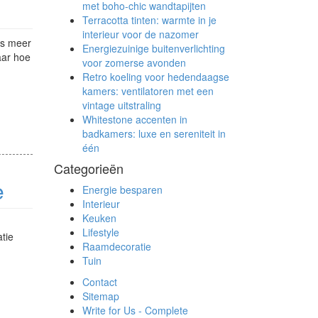
met boho-chic wandtapijten
Terracotta tinten: warmte in je
interieur voor de nazomer
ds meer
Energiezuinige buitenverlichting
aar hoe
voor zomerse avonden
Retro koeling voor hedendaagse
kamers: ventilatoren met een
vintage uitstraling
Whitestone accenten in
badkamers: luxe en sereniteit in
één
Categorieën
e
Energie besparen
Interieur
Keuken
Lifestyle
atie
Raamdecoratie
Tuin
Contact
Sitemap
Write for Us - Complete