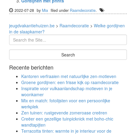
Gordijnen met prints
2022-07-28
by
Mia
filed under
Raamdecoratie
.
jeugdvakantiehuizen.be
>
Raamdecoratie
>
Welke gordijnen
in de slaapkamer?
Recente berichten
Kantoren verfraaien met natuurlijke zen-motieven
Groene gordijnen: een frisse kijk op raamdecoratie
Inspiratie voor vulkaanlandschap motieven in je
woonkamer
Mix en match: fotolijsten voor een persoonlijke
werkplek
Zen tuinen: rustgevende zomeroase creëren
Creëer een gezellige tuinpicknick met boho-chic
wandtapijten
Terracotta tinten: warmte in je interieur voor de