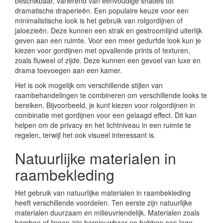
beschikbaar, variërend van eenvoudige shades tot
dramatische draperieën. Een populaire keuze voor een
minimalistische look is het gebruik van rolgordijnen of
jaloezieën. Deze kunnen een strak en gestroomlijnd uiterlijk
geven aan een ruimte. Voor een meer gedurfde look kun je
kiezen voor gordijnen met opvallende prints of texturen,
zoals fluweel of zijde. Deze kunnen een gevoel van luxe en
drama toevoegen aan een kamer.
Het is ook mogelijk om verschillende stijlen van
raambehandelingen te combineren om verschillende looks te
bereiken. Bijvoorbeeld, je kunt kiezen voor rolgordijnen in
combinatie met gordijnen voor een gelaagd effect. Dit kan
helpen om de privacy en het lichtniveau in een ruimte te
regelen, terwijl het ook visueel interessant is.
Natuurlijke materialen in
raambekleding
Het gebruik van natuurlijke materialen in raambekleding
heeft verschillende voordelen. Ten eerste zijn natuurlijke
materialen duurzaam en milieuvriendelijk. Materialen zoals
bamboe of linnen zijn hernieuwbaar en hebben een lage