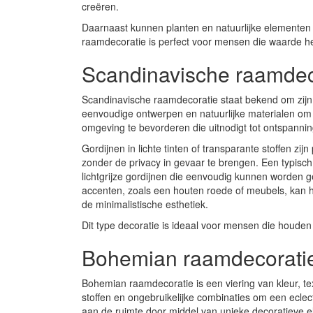
creëren.
Daarnaast kunnen planten en natuurlijke elementen i
raamdecoratie is perfect voor mensen die waarde h
Scandinavische raamdecor
Scandinavische raamdecoratie staat bekend om zijn li
eenvoudige ontwerpen en natuurlijke materialen om 
omgeving te bevorderen die uitnodigt tot ontspannin
Gordijnen in lichte tinten of transparante stoffen zij
zonder de privacy in gevaar te brengen. Een typisch
lichtgrijze gordijnen die eenvoudig kunnen worden
accenten, zoals een houten roede of meubels, kan 
de minimalistische esthetiek.
Dit type decoratie is ideaal voor mensen die houden 
Bohemian raamdecoratie:
Bohemian raamdecoratie is een viering van kleur, text
stoffen en ongebruikelijke combinaties om een eclect
aan de ruimte door middel van unieke decoratieve 