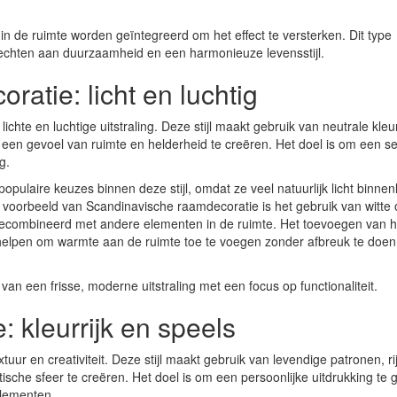
n de ruimte worden geïntegreerd om het effect te versterken. Dit type
echten aan duurzaamheid en een harmonieuze levensstijl.
atie: licht en luchtig
chte en luchtige uitstraling. Deze stijl maakt gebruik van neutrale kleu
een gevoel van ruimte en helderheid te creëren. Het doel is om een s
g.
n populaire keuzes binnen deze stijl, omdat ze veel natuurlijk licht binnen
 voorbeeld van Scandinavische raamdecoratie is het gebruik van witte 
 gecombineerd met andere elementen in de ruimte. Het toevoegen van 
helpen om warmte aan de ruimte toe te voegen zonder afbreuk te doe
van een frisse, moderne uitstraling met een focus op functionaliteit.
 kleurrijk en speels
uur en creativiteit. Deze stijl maakt gebruik van levendige patronen, ri
ische sfeer te creëren. Het doel is om een persoonlijke uitdrukking te
elementen.