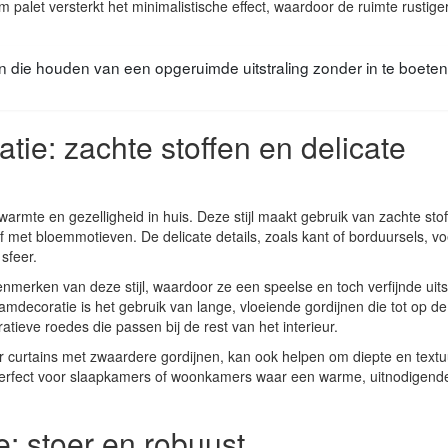
palet versterkt het minimalistische effect, waardoor de ruimte rustige
n die houden van een opgeruimde uitstraling zonder in te boete
ie: zachte stoffen en delicate
mte en gezelligheid in huis. Deze stijl maakt gebruik van zachte stof
 of met bloemmotieven. De delicate details, zoals kant of borduursels, v
sfeer.
enmerken van deze stijl, waardoor ze een speelse en toch verfijnde uits
mdecoratie is het gebruik van lange, vloeiende gordijnen die tot op d
eve roedes die passen bij de rest van het interieur.
r curtains met zwaardere gordijnen, kan ook helpen om diepte en text
 perfect voor slaapkamers of woonkamers waar een warme, uitnodigend
e: stoer en robuust