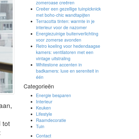
zomeroase creëren
Creëer een gezellige tuinpicknick
met boho-chic wandtapijten
Terracotta tinten: warmte in je
interieur voor de nazomer
Energiezuinige buitenverlichting
voor zomerse avonden
Retro koeling voor hedendaagse
kamers: ventilatoren met een
vintage uitstraling
Whitestone accenten in
badkamers: luxe en sereniteit in
één
Categorieën
Energie besparen
Interieur
aan,
Keuken
Lifestyle
Raamdecoratie
 tot
Tuin
t
Contact