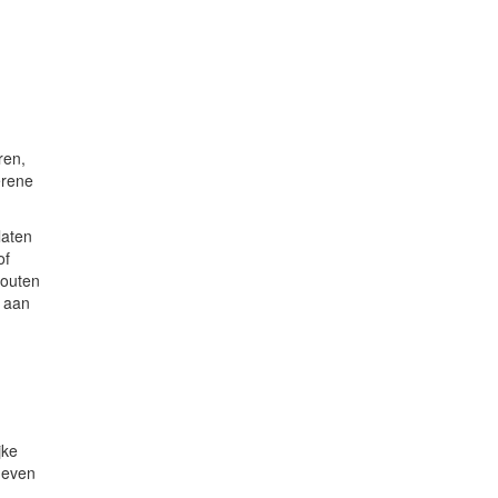
ren,
erene
laten
of
houten
n aan
jke
 geven