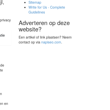
l,
Sitemap
Write for Us - Complete
Guidelines
 privacy
Adverteren op deze
website?
tie
Een artikel of link plaatsen? Neem
contact op via
napiseo.com
.
nde
te
en
pen en