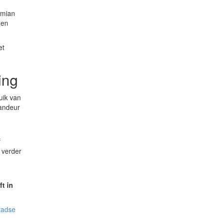
emian
 en
et
ing
ruik van
randeur
f
 verder
ft in
tadse