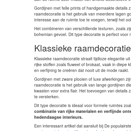
Gordijnen met felle prints of handgemaakte details 
raamdecoratie is het gebruik van meerdere lagen gor
interesse aan de ruimte toe te voegen, terwijl het o
Het combineren van verschillende texturen, zoals zi
bohemian gevoel. Dit type decoratie is perfect voor m
Klassieke raamdecoratie: 
Klassieke raamdecoratie straalt tijdloze elegantie ui
rijke stoffen zoals fluweel of brokaat, vaak in diep
en verfijning te creëren dat nooit uit de mode raakt.
Gordijnen met zware plooien of luxe afwerkingen zij
raamdecoratie is het gebruik van lange gordijnen d
kwasten voor extra flair. Het toevoegen van details
te versterken.
Dit type decoratie is ideaal voor formele ruimtes zo
combinatie van rijke materialen en verfijnde ontw
hedendaagse interieurs.
Een interessant artikel dat aansluit bij De populairst