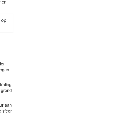
r en
n op
fen
oegen
traling
e grond
uur aan
e sfeer