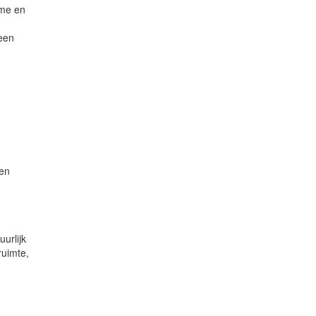
rme en
 een
een
urlijk
ruimte,