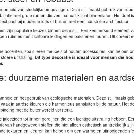
hoonheid van stedelijke omgevingen. Deze stijl maakt gebruik van robu
inatie met grote ramen die veel natuurlijk licht binnenlaten. Het doel i
fect past bij moderne lofts of huizen met een industriële architectuur.
nen zijn populaire keuzes binnen deze stijl. Een kenmerkend element v
 open ruimtes met zichtbare leidingen en bakstenen muren. Dit creëert 
e accenten, zoals leren meubels of houten accessoires, kan helpen o
toere uitstraling.
Dit type decoratie is ideaal voor mensen die ho
r.
ie: duurzame materialen en aards
mheid en het gebruik van ecologische materialen. Deze stijl maakt geb
vaak in aardse kleuren die harmonieus aansluiten bij de natuur. Het do
inding met de buitenwereld versterkt.
jaloezieën tot linnen gordijnen die een luchtige uitstraling hebben. Ee
ik van handgeweven stoffen die niet alleen esthetisch aantrekkelijk zij
lende texturen en kleuren kan helpen om een warme en uitnodigende sfe