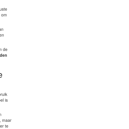
uste
s om
an
een
m de
uden
e
ruik
el is
n
n, maar
er te