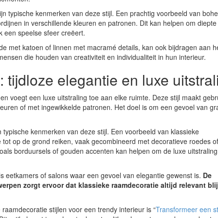
zijn typische kenmerken van deze stijl. Een prachtig voorbeeld van boh
dijnen in verschillende kleuren en patronen. Dit kan helpen om diepte
ok een speelse sfeer creëert.
jde met katoen of linnen met macramé details, kan ook bijdragen aan h
ensen die houden van creativiteit en individualiteit in hun interieur.
tijdloze elegantie en luxe uitstral
t en voegt een luxe uitstraling toe aan elke ruimte. Deze stijl maakt geb
e kleuren of met ingewikkelde patronen. Het doel is om een gevoel van g
n typische kenmerken van deze stijl. Een voorbeeld van klassieke
ie tot op de grond reiken, vaak gecombineerd met decoratieve roedes o
 zoals borduursels of gouden accenten kan helpen om de luxe uitstraling
als eetkamers of salons waar een gevoel van elegantie gewenst is.
De
erpen zorgt ervoor dat klassieke raamdecoratie altijd relevant blij
e raamdecoratie stijlen voor een trendy interieur is “
Transformeer een s