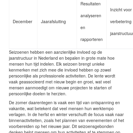
Resultaten
Inzicht voor
analyseren
December
Jaarafsluiting
verbetering
en
jaarstructuu
rapporteren
Seizoenen hebben een aanzienlijke invloed op de
jaarstructuur in Nederland en bepalen in grote mate hoe
mensen hun tijd indelen. Elk seizoen brengt unieke
kenmerken met zich mee die invloed hebben op zowel
persoonlijke als professionele activiteiten. De lente wordt
vaak geassocieerd met nieuw begin en groei, wat veel
mensen aanmoedigt om nieuwe projecten te starten of
persoonlijke doelen te herzien.
De zomer daarentegen is vaak een tijd van ontspanning en
vakantie, wat betekent dat veel mensen hun werktempo
verlagen. In de herfst en winter verschuift de focus vaak naar
binnenactiviteiten, zoals het plannen van evenementen of het
voorbereiden op het nieuwe jaar. Dit seizoensgebonden
denken helpt mensen om hun activiteiten af te stemmen op