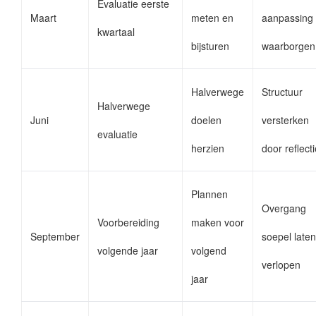
Evaluatie eerste
Maart
meten en
aanpassing
kwartaal
bijsturen
waarborgen
Halverwege
Structuur
Halverwege
Juni
doelen
versterken
evaluatie
herzien
door reflect
Plannen
Overgang
Voorbereiding
maken voor
September
soepel laten
volgende jaar
volgend
verlopen
jaar