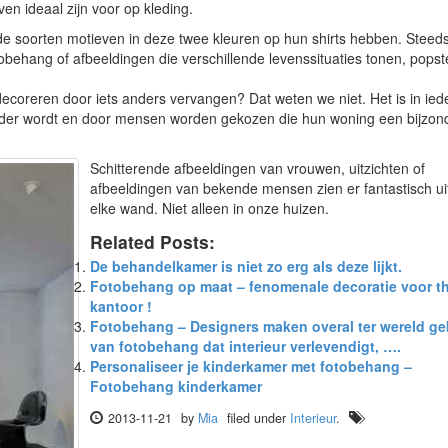
 ideaal zijn voor op kleding.
ende soorten motieven in deze twee kleuren op hun shirts hebben. Steed
behang of afbeeldingen die verschillende levenssituaties tonen, popst
coreren door iets anders vervangen? Dat weten we niet. Het is in ied
der wordt en door mensen worden gekozen die hun woning een bijzon
Schitterende afbeeldingen van vrouwen, uitzichten of
afbeeldingen van bekende mensen zien er fantastisch ui
elke wand. Niet alleen in onze huizen.
Related Posts:
De behandelkamer is niet zo erg als deze lijkt.
Fotobehang op maat – fenomenale decoratie voor t
kantoor !
Fotobehang – Designers maken overal ter wereld ge
van fotobehang dat interieur verlevendigt, ….
Personaliseer je kinderkamer met fotobehang –
Fotobehang kinderkamer
2013-11-21
by
Mia
filed under
Interieur
.