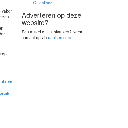
Guidelines
s vaker
Adverteren op deze
erren
website?
er
Een artikel of link plaatsen? Neem
der
contact op via
napiseo.com
.
t op
huis en
bruik