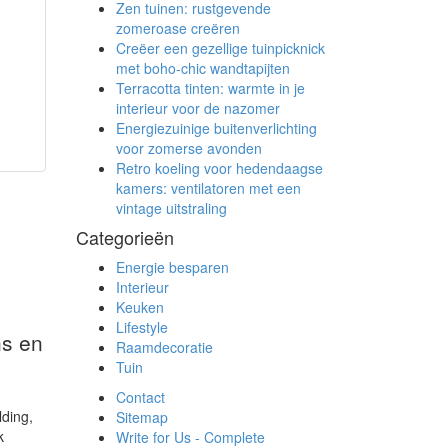
Zen tuinen: rustgevende
zomeroase creëren
Creëer een gezellige tuinpicknick
met boho-chic wandtapijten
Terracotta tinten: warmte in je
interieur voor de nazomer
Energiezuinige buitenverlichting
voor zomerse avonden
Retro koeling voor hedendaagse
kamers: ventilatoren met een
vintage uitstraling
Categorieën
Energie besparen
Interieur
Keuken
Lifestyle
ns en
Raamdecoratie
Tuin
Contact
lding,
Sitemap
k
Write for Us - Complete