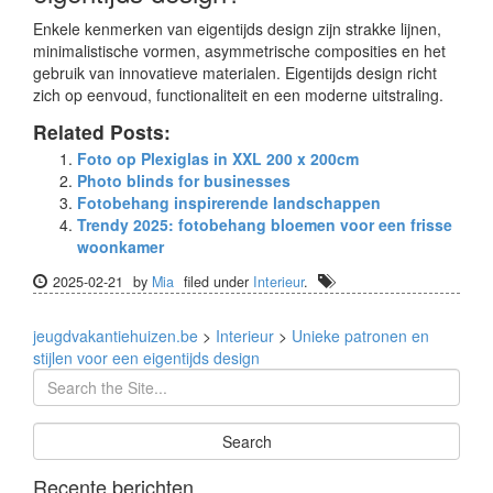
Enkele kenmerken van eigentijds design zijn strakke lijnen,
minimalistische vormen, asymmetrische composities en het
gebruik van innovatieve materialen. Eigentijds design richt
zich op eenvoud, functionaliteit en een moderne uitstraling.
Related Posts:
Foto op Plexiglas in XXL 200 x 200cm
Photo blinds for businesses
Fotobehang inspirerende landschappen
Trendy 2025: fotobehang bloemen voor een frisse
woonkamer
2025-02-21
by
Mia
filed under
Interieur
.
jeugdvakantiehuizen.be
>
Interieur
>
Unieke patronen en
stijlen voor een eigentijds design
Recente berichten