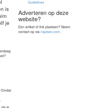
l
Guidelines
n is
Adverteren op deze
ruim
website?
f je
Een artikel of link plaatsen? Neem
contact op via
napiseo.com
.
vandaag
oet?
t
r. Omdat
.
als je