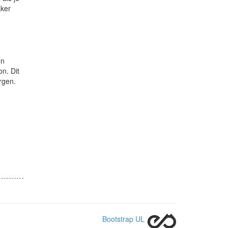
kker
en
on. Dit
orgen.
Bootstrap UL