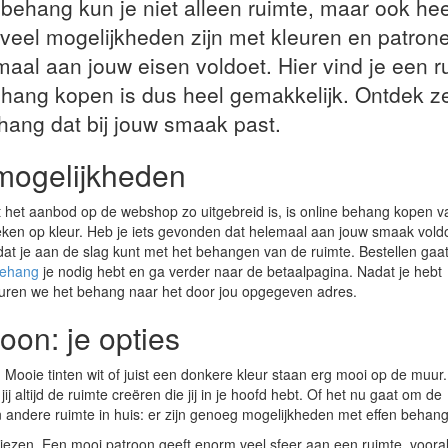
behang kun je niet alleen ruimte, maar ook hee
veel mogelijkheden zijn met kleuren en patrone
lemaal aan jouw eisen voldoet. Hier vind je een 
hang kopen is dus heel gemakkelijk. Ontdek zel
hang dat bij jouw smaak past.
mogelijkheden
at het aanbod op de webshop zo uitgebreid is, is online behang kopen 
oeken op kleur. Heb je iets gevonden dat helemaal aan jouw smaak vold
odat je aan de slag kunt met het behangen van de ruimte. Bestellen gaa
behang
je nodig hebt en ga verder naar de betaalpagina. Nadat je hebt
turen we het behang naar het door jou opgegeven adres.
oon: je opties
 Mooie tinten wit of juist een donkere kleur staan erg mooi op de muu
ij altijd de ruimte creëren die jij in je hoofd hebt. Of het nu gaat om de
andere ruimte in huis: er zijn genoeg mogelijkheden met effen behang
ezen. Een mooi patroon geeft enorm veel sfeer aan een ruimte, vooral 