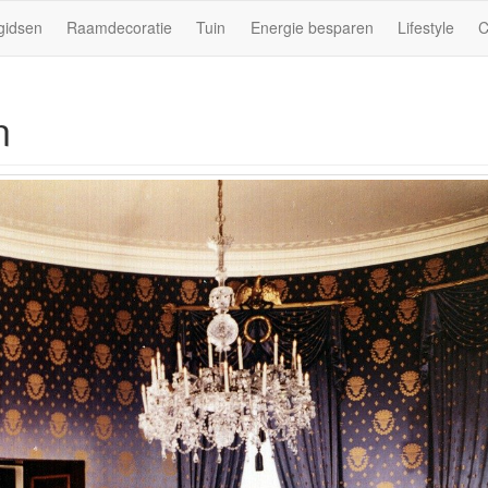
gidsen
Raamdecoratie
Tuin
Energie besparen
Lifestyle
C
n