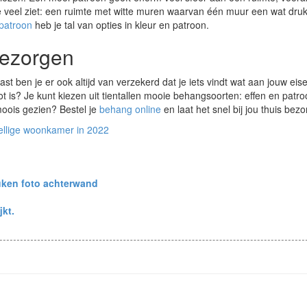
 je veel ziet: een ruimte met witte muren waarvan één muur een wat dru
patroon
heb je tal van opties in kleur en patroon.
bezorgen
t ben je er ook altijd van verzekerd dat je iets vindt wat aan jouw eis
t is? Je kunt kiezen uit tientallen mooie behangsoorten: effen en patro
 moois gezien? Bestel je
behang online
en laat het snel bij jou thuis bez
ellige woonkamer in 2022
uken foto achterwand
jkt.