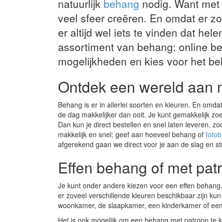
natuurlijk
behang
nodig. Want met 
veel sfeer creëren. En omdat er zo
er altijd wel iets te vinden dat he
assortiment van behang: online be
mogelijkheden en kies voor het be
Ontdek een wereld aan 
Behang is er in allerlei soorten en kleuren. En omd
de dag makkelijker dan ooit. Je kunt gemakkelijk z
Dan kun je direct bestellen en snel laten leveren, z
makkelijk en snel: geef aan hoeveel behang of
foto
afgerekend gaan we direct voor je aan de slag en s
Effen behang of met patr
Je kunt onder andere kiezen voor een effen behang.
er zoveel verschillende kleuren beschikbaar zijn kun j
woonkamer, de slaapkamer, een kinderkamer of een 
Het is ook mogelijk om een behang met patroon te ki