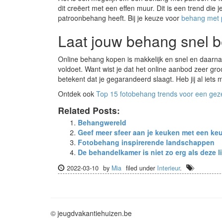
dit creëert met een effen muur. Dit is een trend die
patroonbehang heeft. Bij je keuze voor
behang met 
Laat jouw behang snel 
Online behang kopen is makkelijk en snel en daarnaas
voldoet. Want wist je dat het online aanbod zeer groo
betekent dat je gegarandeerd slaagt. Heb jij al iets
Ontdek ook
Top 15 fotobehang trends voor een gez
Related Posts:
Behangwereld
Geef meer sfeer aan je keuken met een ke
Fotobehang inspirerende landschappen
De behandelkamer is niet zo erg als deze li
2022-03-10
by
Mia
filed under
Interieur
.
© jeugdvakantiehuizen.be