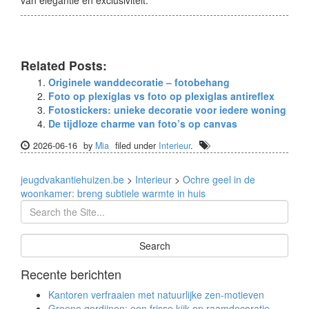
van elegantie en exclusiviteit.
Related Posts:
Originele wanddecoratie – fotobehang
Foto op plexiglas vs foto op plexiglas antireflex
Fotostickers: unieke decoratie voor iedere woning
De tijdloze charme van foto’s op canvas
2026-06-16
by
Mia
filed under
Interieur
.
jeugdvakantiehuizen.be
>
Interieur
>
Ochre geel in de
woonkamer: breng subtiele warmte in huis
Recente berichten
Kantoren verfraaien met natuurlijke zen-motieven
Groene gordijnen: een frisse kijk op raamdecoratie