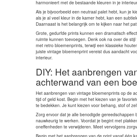
harmonieert met de bestaande kleuren in je interieur
Als je bijvoorbeeld een neutraal palet hebt, kun je 
als je al veel kleur in de kamer hebt, kan een subt
Daarnaast is het belangrijk om te kijken naar het p
Grote, gedurfde prints kunnen een dramatisch effect h
ruimte kunnen toevoegen. Denk ook na over de stijl
met retro bloemenprints, terwijl een klassieke houte
juiste vintage bloemenprint vereist dus aandacht v
interieur.
DIY: Het aanbrengen van
achterwand van een boe
Het aanbrengen van vintage bloemenprints op de acht
tijd of geld kost. Begin met het kiezen van je favor
te bedekken. Je kunt kiezen voor behang, stof of zelfs
Zorg ervoor dat je alle benodigde gereedschappen bi
nauwkeurig te werken. Voordat je begint met plakke
oneffenheden te verwijderen. Meet vervolgens zorgv
Begin met het aanbrengen van de print vanaf één ka