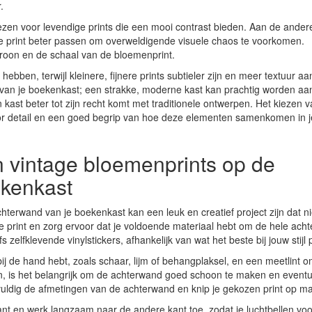
.
kiezen voor levendige prints die een mooi contrast bieden. Aan de ander
iele print beter passen om overweldigende visuele chaos te voorkomen.
atroon en de schaal van de bloemenprint.
ebben, terwijl kleinere, fijnere prints subtieler zijn en meer textuur aa
 van je boekenkast; een strakke, moderne kast kan prachtig worden aa
n kast beter tot zijn recht komt met traditionele ontwerpen. Het kiezen 
oor detail en een goed begrip van hoe deze elementen samenkomen in j
 vintage bloemenprints op de
kenkast
erwand van je boekenkast kan een leuk en creatief project zijn dat ni
iete print en zorg ervoor dat je voldoende materiaal hebt om de hele ac
 zelfklevende vinylstickers, afhankelijk van wat het beste bij jouw stijl 
j de hand hebt, zoals schaar, lijm of behangplaksel, en een meetlint 
n, is het belangrijk om de achterwand goed schoon te maken en event
uldig de afmetingen van de achterwand en knip je gekozen print op ma
nt en werk langzaam naar de andere kant toe, zodat je luchtbellen vo