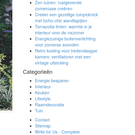
Zen tuinen: rustgevende
zomeroase creëren
Creëer een gezellige tuinpicknick
met boho-chic wandtapijten
Terracotta tinten: warmte in je
interieur voor de nazomer
Energiezuinige buitenverlichting
voor zomerse avonden
Retro koeling voor hedendaagse
kamers: ventilatoren met een
vintage uitstraling
Categorieën
Energie besparen
Interieur
Keuken
Lifestyle
Raamdecoratie
Tuin
Contact
Sitemap
Write for Us - Complete