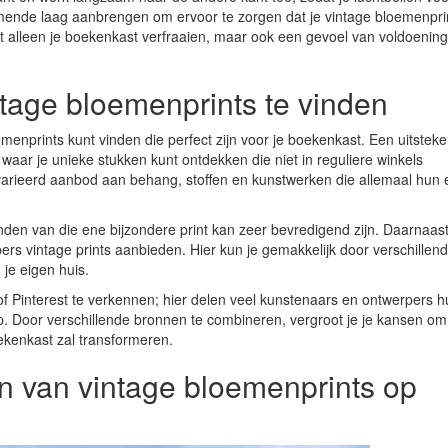
rmende laag aanbrengen om ervoor te zorgen dat je vintage bloemenpri
n niet alleen je boekenkast verfraaien, maar ook een gevoel van voldoenin
tage bloemenprints te vinden
oemenprints kunt vinden die perfect zijn voor je boekenkast. Een uitstek
 waar je unieke stukken kunt ontdekken die niet in reguliere winkels
varieerd aanbod aan behang, stoffen en kunstwerken die allemaal hun 
nden van die ene bijzondere print kan zeer bevredigend zijn. Daarnaast 
ers vintage prints aanbieden. Hier kun je gemakkelijk door verschillen
 je eigen huis.
of Pinterest te verkennen; hier delen veel kunstenaars en ontwerpers 
. Door verschillende bronnen te combineren, vergroot je je kansen om
ekenkast zal transformeren.
n van vintage bloemenprints op