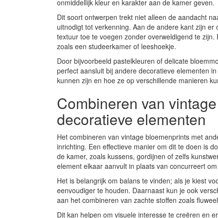
onmiddellijk kleur en karakter aan de kamer geven.
Dit soort ontwerpen trekt niet alleen de aandacht n
uitnodigt tot verkenning. Aan de andere kant zijn er
textuur toe te voegen zonder overweldigend te zijn. Di
zoals een studeerkamer of leeshoekje.
Door bijvoorbeeld pastelkleuren of delicate bloemmo
perfect aansluit bij andere decoratieve elementen i
kunnen zijn en hoe ze op verschillende manieren k
Combineren van vintage
decoratieve elementen
Het combineren van vintage bloemenprints met ande
inrichting. Een effectieve manier om dit te doen is 
de kamer, zoals kussens, gordijnen of zelfs kunstwer
element elkaar aanvult in plaats van concurreert o
Het is belangrijk om balans te vinden; als je kiest
eenvoudiger te houden. Daarnaast kun je ook versch
aan het combineren van zachte stoffen zoals fluweel
Dit kan helpen om visuele interesse te creëren en e