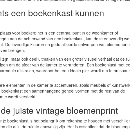
nts een boekenkast kunnen
laats voor boeken; het is een centraal punt in de woonkamer of
voegen aan de achterwand van een boekenkast, kan deze eenvoudig wo
nt. De levendige kleuren en gedetailleerde ontwerpen van bloemenprin
even brengen.
el zijn, maar ook deel uitmaken van een groter visueel verhaal dat de r
helpen om de sfeer van de kamer te veranderen. Een boekenkast met e
harmonie uitstralen, waardoor het een ideale plek wordt om te ontspan
ere elementen in de kamer te accentueren, zoals meubels of kunstwer
 de boekenkast een samenhangend geheel vormen met de rest van de
imte wordt versterkt.
 de juiste vintage bloemenprint
or je boekenkast is het belangrijk om rekening te houden met verschille
n die al in de ruimte aanwezig zijn. Het is essentieel dat de bloemenpr