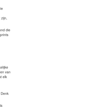
ie
m
zijn,
ond die
prints
elijke
len van
t elk
. Denk
ts