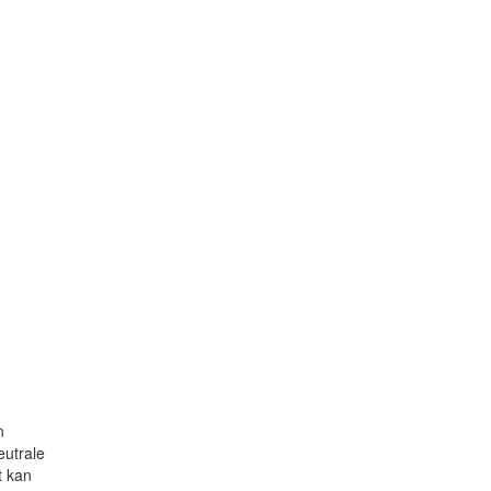
n
eutrale
t kan