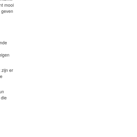
nt mooi
g geven
ende
eigen
zijn er
de
hun
 die