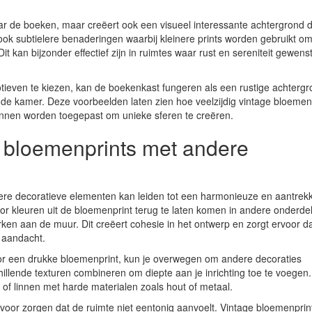
aar de boeken, maar creëert ook een visueel interessante achtergrond d
 ook subtielere benaderingen waarbij kleinere prints worden gebruikt o
t kan bijzonder effectief zijn in ruimtes waar rust en sereniteit gewenst 
tieven te kiezen, kan de boekenkast fungeren als een rustige achtergr
n de kamer. Deze voorbeelden laten zien hoe veelzijdig vintage bloemen
unnen worden toegepast om unieke sferen te creëren.
 bloemenprints met andere
re decoratieve elementen kan leiden tot een harmonieuze en aantrekk
door kleuren uit de bloemenprint terug te laten komen in andere onderde
ken aan de muur. Dit creëert cohesie in het ontwerp en zorgt ervoor da
m aandacht.
 voor een drukke bloemenprint, kun je overwegen om andere decoraties
illende texturen combineren om diepte aan je inrichting toe te voegen
 of linnen met harde materialen zoals hout of metaal.
rvoor zorgen dat de ruimte niet eentonig aanvoelt. Vintage bloemenprin