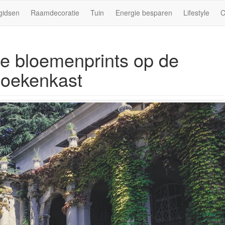
gidsen
Raamdecoratie
Tuin
Energie besparen
Lifestyle
C
age bloemenprints op de
boekenkast