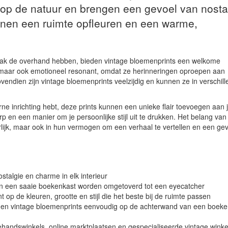
d op de natuur en brengen een gevoel van nosta
nnen een ruimte opfleuren en een warme,
vaak de overhand hebben, bieden vintage bloemenprints een welkome
ijk, maar ook emotioneel resonant, omdat ze herinneringen oproepen aan
vendien zijn vintage bloemenprints veelzijdig en kunnen ze in verschil
ne inrichting hebt, deze prints kunnen een unieke flair toevoegen aan 
en een manier om je persoonlijke stijl uit te drukken. Het belang van
terlijk, maar ook in hun vermogen om een verhaal te vertellen en een ge
talgie en charme in elk interieur
an een saaie boekenkast worden omgetoverd tot een eyecatcher
 op de kleuren, grootte en stijl die het beste bij de ruimte passen
unnen vintage bloemenprints eenvoudig op de achterwand van een boeke
ehandswinkels, online marktplaatsen en gespecialiseerde vintage winke