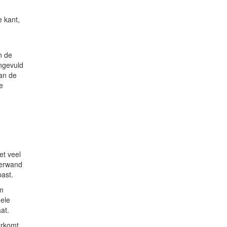
e kant,
n de
ngevuld
van de
e
et veel
hterwand
past.
om
uele
at.
orkomt.