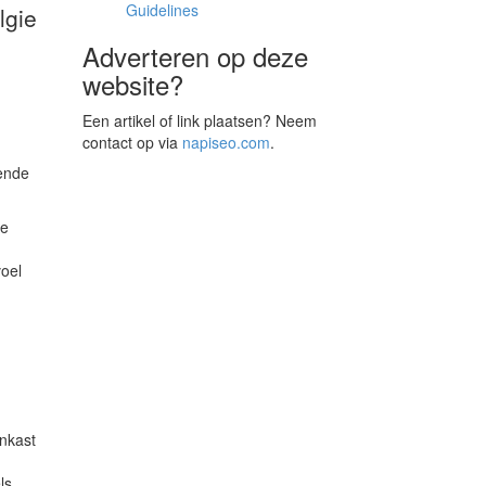
Guidelines
lgie
Adverteren op deze
website?
Een artikel of link plaatsen? Neem
contact op via
napiseo.com
.
lende
je
voel
nkast
ls