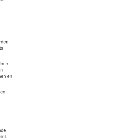
rden
ts
uimte
en
nen en
ken.
nde
int