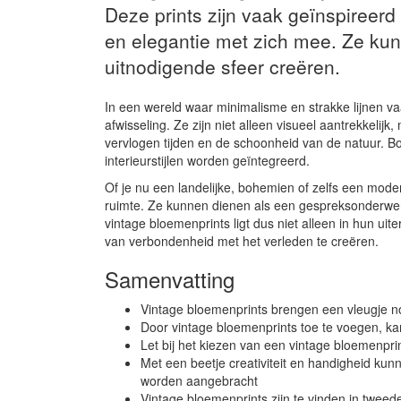
Deze prints zijn vaak geïnspireer
en elegantie met zich mee. Ze ku
uitnodigende sfeer creëren.
In een wereld waar minimalisme en strakke lijnen 
afwisseling. Ze zijn niet alleen visueel aantrekkel
vervlogen tijden en de schoonheid van de natuur. Bo
interieurstijlen worden geïntegreerd.
Of je nu een landelijke, bohemien of zelfs een moder
ruimte. Ze kunnen dienen als een gespreksonderwerp 
vintage bloemenprints ligt dus niet alleen in hun ui
van verbondenheid met het verleden te creëren.
Samenvatting
Vintage bloemenprints brengen een vleugje nos
Door vintage bloemenprints toe te voegen, k
Let bij het kiezen van een vintage bloemenprint
Met een beetje creativiteit en handigheid k
worden aangebracht
Vintage bloemenprints zijn te vinden in tweed