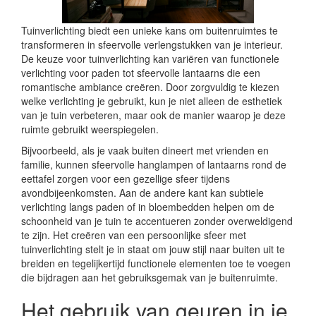
Tuinverlichting biedt een unieke kans om buitenruimtes te
transformeren in sfeervolle verlengstukken van je interieur.
De keuze voor tuinverlichting kan variëren van functionele
verlichting voor paden tot sfeervolle lantaarns die een
romantische ambiance creëren. Door zorgvuldig te kiezen
welke verlichting je gebruikt, kun je niet alleen de esthetiek
van je tuin verbeteren, maar ook de manier waarop je deze
ruimte gebruikt weerspiegelen.
Bijvoorbeeld, als je vaak buiten dineert met vrienden en
familie, kunnen sfeervolle hanglampen of lantaarns rond de
eettafel zorgen voor een gezellige sfeer tijdens
avondbijeenkomsten. Aan de andere kant kan subtiele
verlichting langs paden of in bloembedden helpen om de
schoonheid van je tuin te accentueren zonder overweldigend
te zijn. Het creëren van een persoonlijke sfeer met
tuinverlichting stelt je in staat om jouw stijl naar buiten uit te
breiden en tegelijkertijd functionele elementen toe te voegen
die bijdragen aan het gebruiksgemak van je buitenruimte.
Het gebruik van geuren in je