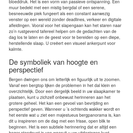
bloeddruk. Het is een vorm van passieve ontspanning. Een
muur bedekt met een mistig bergdal of een serene,
besneeuwde piek fungeert als een constant aanwezig
venster op een wereld zonder deadlines, verkeer en digitale
afleidingen. Vooral voor het slapengaan kan het staren naar
zo’n rustgevend tafereel helpen om de gedachten van de
dag los te laten en de geest voor te bereiden op een diepe,
herstellende slaap. U creëert een visueel ankerpunt voor
kalmte.
De symboliek van hoogte en
perspectief
Bergen dwingen ons om letterlijk en figuurlijk uit te zoomen.
Vanaf een bergtop lijken de problemen in het dal klein en
overzichtelijk. Door een dergelijk beeld in uw slaapkamer te
plaatsen, kunt u zichzelf onbewust herinneren aan het
grotere geheel. Het kan een gevoel van bevrijding en
perspectief geven. Wanneer u ’s ochtends wakker wordt en
het eerste wat u ziet een majestueus bergpanorama is, kan
dit u inspireren om de dag met een frisse, open blik te
beginnen. Het is een subtiele herinnering dat er altijd een
hoger standpunt is van waaruit u uw uitdagingen kunt