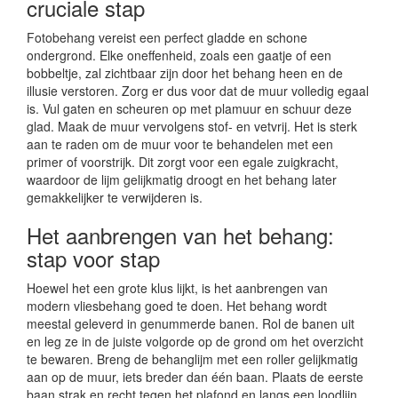
cruciale stap
Fotobehang vereist een perfect gladde en schone
ondergrond. Elke oneffenheid, zoals een gaatje of een
bobbeltje, zal zichtbaar zijn door het behang heen en de
illusie verstoren. Zorg er dus voor dat de muur volledig egaal
is. Vul gaten en scheuren op met plamuur en schuur deze
glad. Maak de muur vervolgens stof- en vetvrij. Het is sterk
aan te raden om de muur voor te behandelen met een
primer of voorstrijk. Dit zorgt voor een egale zuigkracht,
waardoor de lijm gelijkmatig droogt en het behang later
gemakkelijker te verwijderen is.
Het aanbrengen van het behang:
stap voor stap
Hoewel het een grote klus lijkt, is het aanbrengen van
modern vliesbehang goed te doen. Het behang wordt
meestal geleverd in genummerde banen. Rol de banen uit
en leg ze in de juiste volgorde op de grond om het overzicht
te bewaren. Breng de behanglijm met een roller gelijkmatig
aan op de muur, iets breder dan één baan. Plaats de eerste
baan strak en recht tegen het plafond en langs een loodlijn.