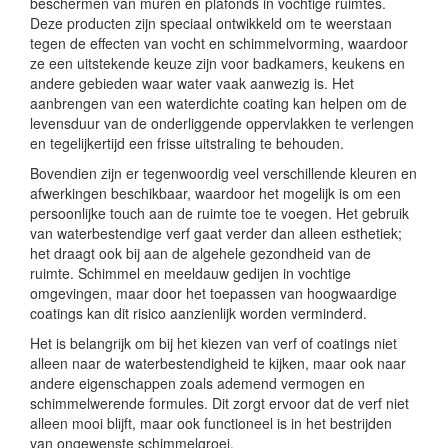
beschermen van muren en plafonds in vochtige ruimtes.
Deze producten zijn speciaal ontwikkeld om te weerstaan
tegen de effecten van vocht en schimmelvorming, waardoor
ze een uitstekende keuze zijn voor badkamers, keukens en
andere gebieden waar water vaak aanwezig is. Het
aanbrengen van een waterdichte coating kan helpen om de
levensduur van de onderliggende oppervlakken te verlengen
en tegelijkertijd een frisse uitstraling te behouden.
Bovendien zijn er tegenwoordig veel verschillende kleuren en
afwerkingen beschikbaar, waardoor het mogelijk is om een
persoonlijke touch aan de ruimte toe te voegen. Het gebruik
van waterbestendige verf gaat verder dan alleen esthetiek;
het draagt ook bij aan de algehele gezondheid van de
ruimte. Schimmel en meeldauw gedijen in vochtige
omgevingen, maar door het toepassen van hoogwaardige
coatings kan dit risico aanzienlijk worden verminderd.
Het is belangrijk om bij het kiezen van verf of coatings niet
alleen naar de waterbestendigheid te kijken, maar ook naar
andere eigenschappen zoals ademend vermogen en
schimmelwerende formules. Dit zorgt ervoor dat de verf niet
alleen mooi blijft, maar ook functioneel is in het bestrijden
van ongewenste schimmelgroei.