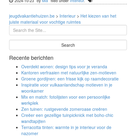
2024-10-23
by
Mia
filed under
Interieur
.
jeugdvakantiehuizen.be
>
Interieur
>
Het kiezen van het
juiste materiaal voor vochtige ruimtes
Recente berichten
Overdekt wonen: design tips voor je veranda
Kantoren verfraaien met natuurlijke zen-motieven
Groene gordijnen: een frisse kijk op raamdecoratie
Inspiratie voor vulkaanlandschap motieven in je
woonkamer
Mix en match: fotolijsten voor een persoonlijke
werkplek
Zen tuinen: rustgevende zomeroase creëren
Creëer een gezellige tuinpicknick met boho-chic
wandtapijten
Terracotta tinten: warmte in je interieur voor de
nazomer