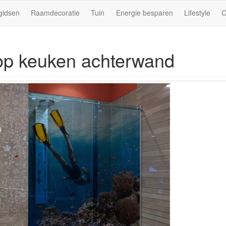
gidsen
Raamdecoratie
Tuin
Energie besparen
Lifestyle
C
 op keuken achterwand