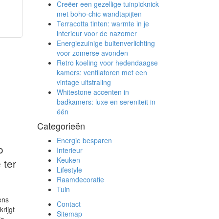
Creëer een gezellige tuinpicknick
met boho-chic wandtapijten
Terracotta tinten: warmte in je
interieur voor de nazomer
Energiezuinige buitenverlichting
voor zomerse avonden
Retro koeling voor hedendaagse
kamers: ventilatoren met een
vintage uitstraling
Whitestone accenten in
badkamers: luxe en sereniteit in
één
Categorieën
Energie besparen
o
Interieur
Keuken
e ter
Lifestyle
Raamdecoratie
Tuin
ens
Contact
rijgt
Sitemap