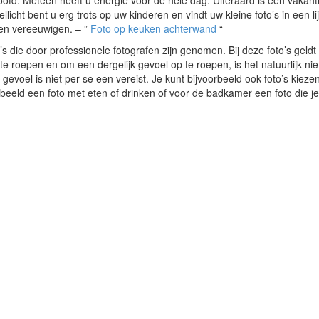
oofd. Meteen heeft u energie voor de hele dag. Uiteraard is een vakant
icht bent u erg trots op uw kinderen en vindt uw kleine foto’s in een lij
ken vereeuwigen. – ”
Foto op keuken achterwand
“
o’s die door professionele fotografen zijn genomen. Bij deze foto’s geldt
 roepen en om een dergelijk gevoel op te roepen, is het natuurlijk niet
evoel is niet per se een vereist. Je kunt bijvoorbeeld ook foto’s kiezen
eeld een foto met eten of drinken of voor de badkamer een foto die j