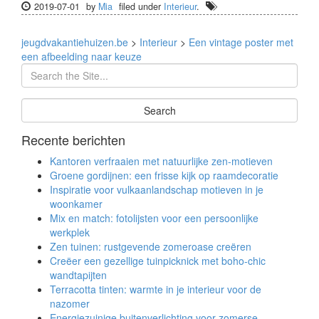
2019-07-01
by
Mia
filed under
Interieur
.
jeugdvakantiehuizen.be
>
Interieur
>
Een vintage poster met
een afbeelding naar keuze
Recente berichten
Kantoren verfraaien met natuurlijke zen-motieven
Groene gordijnen: een frisse kijk op raamdecoratie
Inspiratie voor vulkaanlandschap motieven in je
woonkamer
Mix en match: fotolijsten voor een persoonlijke
werkplek
Zen tuinen: rustgevende zomeroase creëren
Creëer een gezellige tuinpicknick met boho-chic
wandtapijten
Terracotta tinten: warmte in je interieur voor de
nazomer
Energiezuinige buitenverlichting voor zomerse