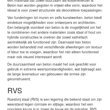
een materiaal dat zowel duurzaam als kosteneffectief is.
Beton kan worden gegoten in vrijwel elke vorm, waardoor het
ideaal is voor zowel structurele als decoratieve toepassingen.
Van funderingen tot muren en zelfs kunstwerken, beton biedt
eindeloze mogelijkheden voor ontwerpers en architecten.
Een belangrijk voordeel van beton is de mogelijkheid om het
te combineren met andere materialen zoals staal of hout om
hybride constructies te creëren die zowel esthetisch
aantrekkelijk als functioneel zijn. Daarnaast kan beton
worden behandeld met verschillende afwerkingen om textuur
of kleur toe te voegen, waardoor het niet alleen functioneel
maar ook visueel interessant wordt.
De duurzaamheid van beton maakt het ook geschikt voor
gebruik in extreme weersomstandigheden, wat bijdraagt aan
de lange levensduur van gebouwen die ermee zijn
geconstrueerd.
RVS
Roestvrij staal (RVS) is een legering die bekend staat om zijn
weerstand tegen corrosie en slijtage, waardoor het een
populaire keuze is in zowel de bouw als de industrie. RVS