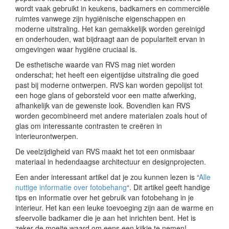
wordt vaak gebruikt in keukens, badkamers en commerciële
ruimtes vanwege zijn hygiënische eigenschappen en
moderne uitstraling. Het kan gemakkelijk worden gereinigd
en onderhouden, wat bijdraagt aan de populariteit ervan in
omgevingen waar hygiëne cruciaal is.
De esthetische waarde van RVS mag niet worden
onderschat; het heeft een eigentijdse uitstraling die goed
past bij moderne ontwerpen. RVS kan worden gepolijst tot
een hoge glans of geborsteld voor een matte afwerking,
afhankelijk van de gewenste look. Bovendien kan RVS
worden gecombineerd met andere materialen zoals hout of
glas om interessante contrasten te creëren in
interieurontwerpen.
De veelzijdigheid van RVS maakt het tot een onmisbaar
materiaal in hedendaagse architectuur en designprojecten.
Een ander interessant artikel dat je zou kunnen lezen is “
Alle
nuttige informatie over fotobehang
“. Dit artikel geeft handige
tips en informatie over het gebruik van fotobehang in je
interieur. Het kan een leuke toevoeging zijn aan de warme en
sfeervolle badkamer die je aan het inrichten bent. Het is
zeker de moeite waard om eens een kijkje te nemen!