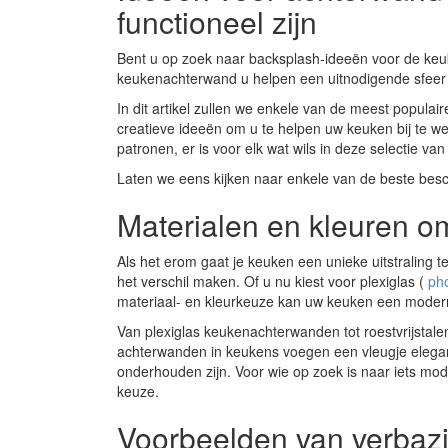
functioneel zijn
Bent u op zoek naar backsplash-ideeën voor de keuken
keukenachterwand u helpen een uitnodigende sfeer 
In dit artikel zullen we enkele van de meest popul
creatieve ideeën om u te helpen uw keuken bij te 
patronen, er is voor elk wat wils in deze selectie v
Laten we eens kijken naar enkele van de beste besc
Materialen en kleuren o
Als het erom gaat je keuken een unieke uitstraling 
het verschil maken. Of u nu kiest voor plexiglas (
pho
materiaal- en kleurkeuze kan uw keuken een moderne 
Van plexiglas keukenachterwanden tot roestvrijstale
achterwanden in keukens voegen een vleugje eleganti
onderhouden zijn. Voor wie op zoek is naar iets mod
keuze.
Voorbeelden van verbaz