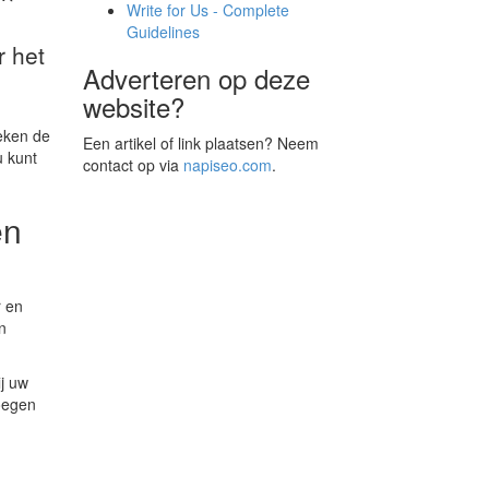
Write for Us - Complete
Guidelines
r het
Adverteren op deze
website?
eken de
Een artikel of link plaatsen? Neem
u kunt
contact op via
napiseo.com
.
en
r en
n
ij uw
oegen