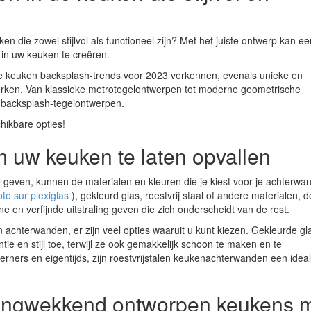
 die zowel stijlvol als functioneel zijn? Met het juiste ontwerp kan ee
in uw keuken te creëren.
aire keuken backsplash-trends voor 2023 verkennen, evenals unieke en
werken. Van klassieke metrotegelontwerpen tot moderne geometrische
an backsplash-tegelontwerpen.
hikbare opties!
m uw keuken te laten opvallen
te geven, kunnen de materialen en kleuren die je kiest voor je achterwa
to sur plexiglas
), gekleurd glas, roestvrij staal of andere materialen, de
en verfijnde uitstraling geven die zich onderscheidt van de rest.
n achterwanden, er zijn veel opties waaruit u kunt kiezen. Gekleurde g
e en stijl toe, terwijl ze ook gemakkelijk schoon te maken en te
erners en eigentijds, zijn roestvrijstalen keukenachterwanden een idea
ingwekkend ontworpen keukens 