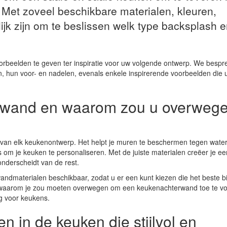
. Met zoveel beschikbare materialen, kleuren,
ijk zijn om te beslissen welk type backsplash e
orbeelden te geven ter inspiratie voor uw volgende ontwerp. We bespr
jn, hun voor- en nadelen, evenals enkele inspirerende voorbeelden die 
erwand en waarom zou u overweg
van elk keukenontwerp. Het helpt je muren te beschermen tegen wate
 is om je keuken te personaliseren. Met de juiste materialen creëer je ee
nderscheidt van de rest.
wandmaterialen beschikbaar, zodat u er een kunt kiezen die het beste b
we waarom je zou moeten overwegen om een keukenachterwand toe te v
g voor keukens.
 in de keuken die stijlvol en