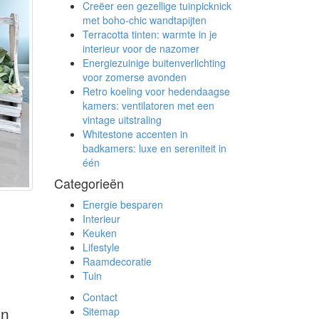
Creëer een gezellige tuinpicknick
met boho-chic wandtapijten
Terracotta tinten: warmte in je
interieur voor de nazomer
Energiezuinige buitenverlichting
voor zomerse avonden
Retro koeling voor hedendaagse
kamers: ventilatoren met een
vintage uitstraling
Whitestone accenten in
badkamers: luxe en sereniteit in
één
Categorieën
Energie besparen
Interieur
Keuken
Lifestyle
Raamdecoratie
Tuin
Contact
in
Sitemap