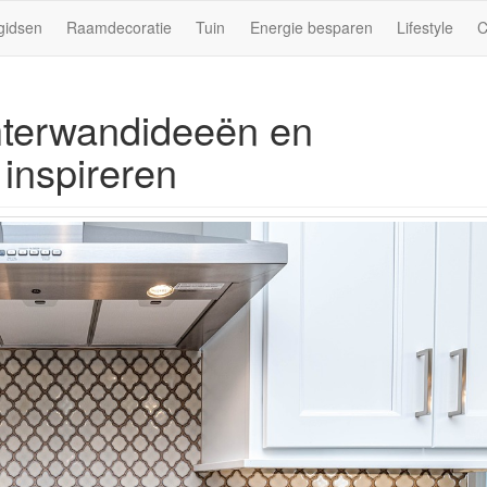
gidsen
Raamdecoratie
Tuin
Energie besparen
Lifestyle
C
hterwandideeën en
inspireren