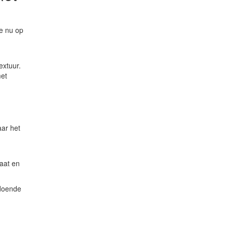
je nu op
extuur.
met
aar het
maat en
ldoende