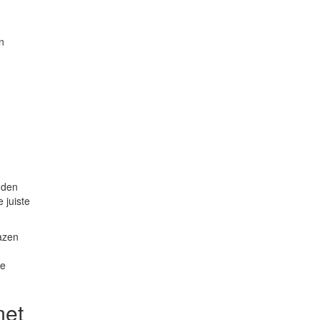
n
nden
 juiste
lazen
le
met