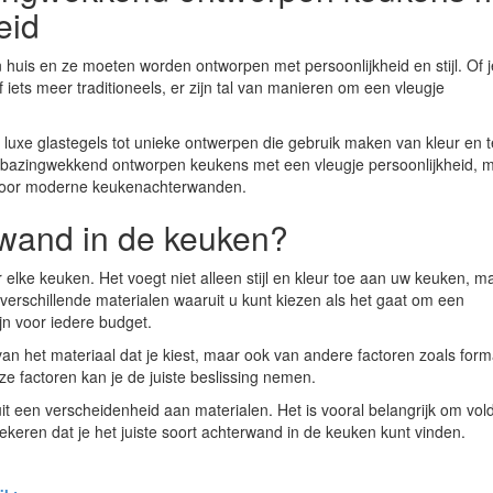
eid
 huis en ze moeten worden ontworpen met persoonlijkheid en stijl. Of 
iets meer traditioneels, er zijn tal van manieren om een vleugje
luxe glastegels tot unieke ontwerpen die gebruik maken van kleur en t
verbazingwekkend ontworpen keukens met een vleugje persoonlijkheid, 
voor moderne keukenachterwanden.
rwand in de keuken?
lke keuken. Het voegt niet alleen stijl en kleur toe aan uw keuken, m
verschillende materialen waaruit u kunt kiezen als het gaat om een
jn voor iedere budget.
an het materiaal dat je kiest, maar ook van andere factoren zoals for
ze factoren kan je de juiste beslissing nemen.
uit een verscheidenheid aan materialen. Het is vooral belangrijk om vo
zekeren dat je het juiste soort achterwand in de keuken kunt vinden.