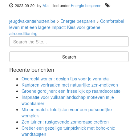
2023-09-20
by
Mia
filed under
Energie besparen
.
jeugdvakantiehuizen.be
>
Energie besparen
>
Comfortabel
leven met een lagere impact: Kies voor groene
airconditioning
Recente berichten
Overdekt wonen: design tips voor je veranda
Kantoren verfraaien met natuurlijke zen-motieven
Groene gordijnen: een frisse kijk op raamdecoratie
Inspiratie voor vulkaanlandschap motieven in je
woonkamer
Mix en match: fotolijsten voor een persoonlijke
werkplek
Zen tuinen: rustgevende zomeroase creëren
Creëer een gezellige tuinpicknick met boho-chic
wandtapijten