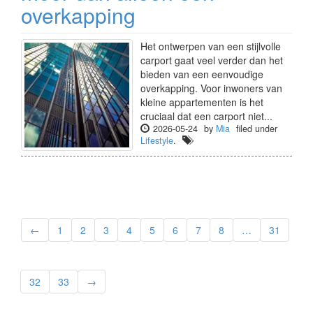
overkapping
Het ontwerpen van een stijlvolle
carport gaat veel verder dan het
bieden van een eenvoudige
overkapping. Voor inwoners van
kleine appartementen is het
cruciaal dat een carport niet...
2026-05-24
by
Mia
filed under
Lifestyle
.
←
1
2
3
4
5
6
7
8
…
31
32
33
→