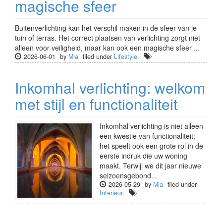
magische sfeer
Buitenverlichting kan het verschil maken in de sfeer van je
tuin of terras. Het correct plaatsen van verlichting zorgt niet
alleen voor veiligheid, maar kan ook een magische sfeer ...
2026-06-01
by
Mia
filed under
Lifestyle
.
Inkomhal verlichting: welkom
met stijl en functionaliteit
Inkomhal verlichting is niet alleen
een kwestie van functionaliteit;
het speelt ook een grote rol in de
eerste indruk die uw woning
maakt. Terwijl we dit jaar nieuwe
seizoensgebond...
2026-05-29
by
Mia
filed under
Interieur
.