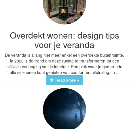
transformeren tot
een stijlvolle
verlenging van je
interieur. Een plek
waar je gedurende
Overdekt wonen: design tips
alle seizoenen kunt
voor je veranda
genieten van comfort
en uitstraling. In dit
De veranda is allang niet meer enkel een overdekte buitenruimte.
artikel vind je design
In 2026 is de trend om deze ruimte te transformeren tot een
tips voor je veranda
stijlvolle verlenging van je interieur. Een plek waar je gedurende
die jouw overdekte
alle seizoenen kunt genieten van comfort en uitstraling. In ...
wonen tot...
Read
Read More »
more »
Details