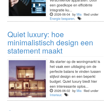
verschillende apparaten. Door
een goedkope en efficiënte
integratie ku...
2026-06-04
by
Mia
filed under
Energie besparen
.
Quiet luxury: hoe
minimalistisch design een
statement maakt
Als starter op de woningmarkt is
het vaak een uitdaging om de
perfecte balans te vinden tussen
stijlvol design en een beperkt
budget. Quiet luxury biedt hier
een interessante oplos...
2026-06-02
by
Mia
filed under
Interieur
.