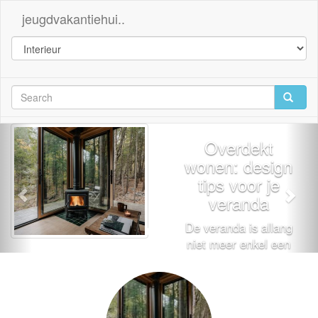
jeugdvakantiehui..
Overdekt
wonen: design
tips voor je
veranda
De veranda is allang
niet meer enkel een
overdekte
buitenruimte. In
2026 is de trend om
deze ruimte te