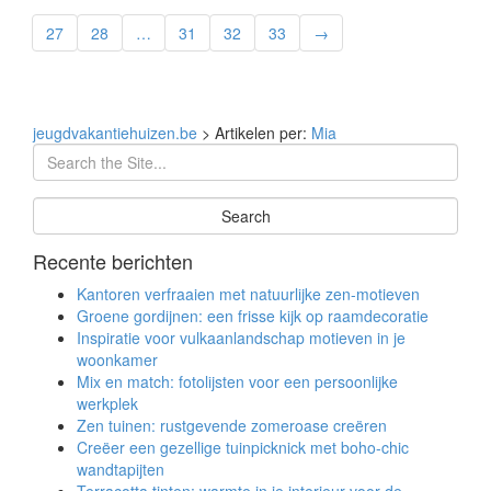
27
28
…
31
32
33
→
jeugdvakantiehuizen.be
>
Artikelen per:
Mia
Recente berichten
Kantoren verfraaien met natuurlijke zen-motieven
Groene gordijnen: een frisse kijk op raamdecoratie
Inspiratie voor vulkaanlandschap motieven in je
woonkamer
Mix en match: fotolijsten voor een persoonlijke
werkplek
Zen tuinen: rustgevende zomeroase creëren
Creëer een gezellige tuinpicknick met boho-chic
wandtapijten
Terracotta tinten: warmte in je interieur voor de