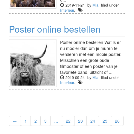
2019-11-24
by
Mia
filed under
Interieur
.
Poster online bestellen
Poster online bestellen Wat is er
nu mooier dan om je muren te
versieren met een mooie poster.
Misschien een grote oude
filmposter of een poster van je
favoriete band, uitzicht of ...
2019-09-24
by
Mia
filed under
Interieur
.
←
1
2
3
…
22
23
24
25
26