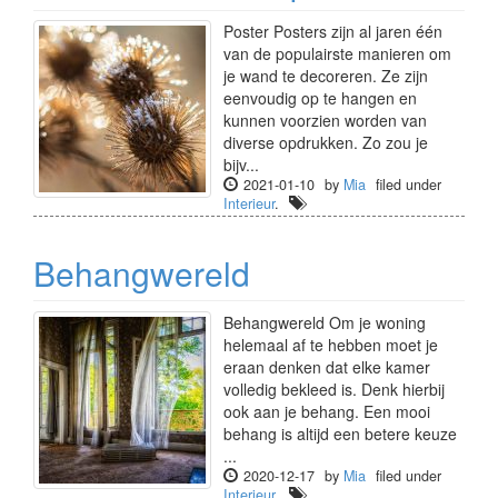
Poster Posters zijn al jaren één
van de populairste manieren om
je wand te decoreren. Ze zijn
eenvoudig op te hangen en
kunnen voorzien worden van
diverse opdrukken. Zo zou je
bijv...
2021-01-10
by
Mia
filed under
Interieur
.
Behangwereld
Behangwereld Om je woning
helemaal af te hebben moet je
eraan denken dat elke kamer
volledig bekleed is. Denk hierbij
ook aan je behang. Een mooi
behang is altijd een betere keuze
...
2020-12-17
by
Mia
filed under
Interieur
.